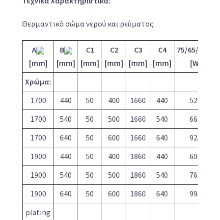
Τεχνικά Χαρακτηριστικά:
Θερμαντικό σώμα νερού και ρεύματος:
o
A
B
C1
C2
C3
C4
75/65/20
C
[mm]
[mm]
[mm]
[mm]
[mm]
[mm]
[W]
Χρώμα:
1700
440
50
400
1660
440
529
1700
540
50
500
1660
540
661
1700
640
50
600
1660
640
925
1900
440
50
400
1860
440
600
1900
540
50
500
1860
540
762
1900
640
50
600
1860
640
995
plating