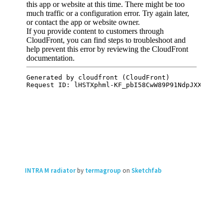
INTRA M radiator
by
termagroup
on
Sketchfab