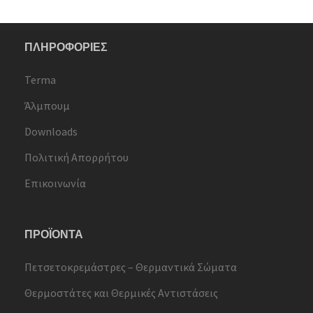
ΠΛΗΡΟΦΟΡΙΕΣ
Terma
Άλμπουμ
Downloads
Πολιτική Απορρήτου
Επικοινωνία
ΠΡΟΪΟΝΤΑ
Πετσετοκρεμάστρες – Θερμαντικά Σώματα
Θερμοστάτες και Θερμικές Αντιστάσεις