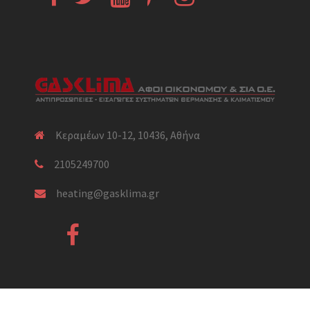
Κεραμέων 10-12, 10436, Αθήνα
2105249700
heating@gasklima.gr
Facebook