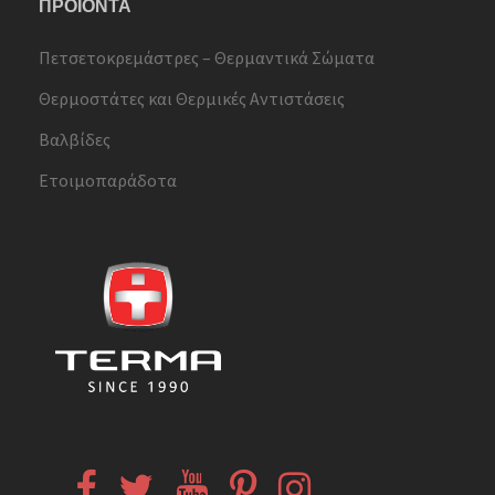
ΠΡΟΪΟΝΤΑ
Πετσετοκρεμάστρες – Θερμαντικά Σώματα
Θερμοστάτες και Θερμικές Αντιστάσεις
Βαλβίδες
Ετοιμοπαράδοτα
Facebook
Twitter
YouTube
Pinterest
Instagram