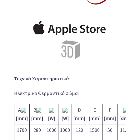
Τεχνικά Χαρακτηριστικά:
Ηλεκτρικό Θερμαντικό σώμα:
A
B
D
E
F
3
[mm]
[mm]
[W]
[W]
[mm]
[mm]
[mm]
[dm
]
[
1700
280
1000
1000
120
1500
50
11.64
32