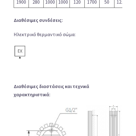
1900
280
1000
1000
120
1700
50
12.95
35
Διαθέσιμες συνδέσεις:
Ηλεκτρικό θερμαντικό σώμα:
Διαθέσιμες διαστάσεις και τεχνικά
χαρακτηριστικά: