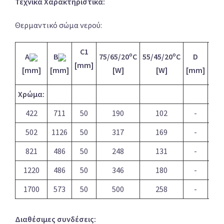
Τεχνικά Χαρακτηριστικά:
Θερμαντικό σώμα νερού:
C1
o
o
A
B
75/65/20
C
55/45/20
C
D
E
[mm]
[mm]
[mm]
[W]
[W]
[mm]
[m
Χρώμα:
422
711
50
190
102
-
-
502
1126
50
317
169
-
-
821
486
50
248
131
-
-
1220
486
50
346
180
-
-
1700
573
50
500
258
-
-
Διαθέσιμες συνδέσεις: