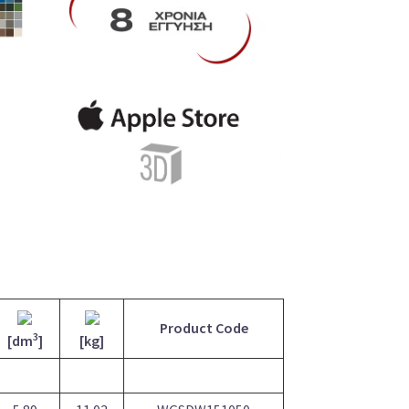
Product Code
3
[dm
]
[kg]