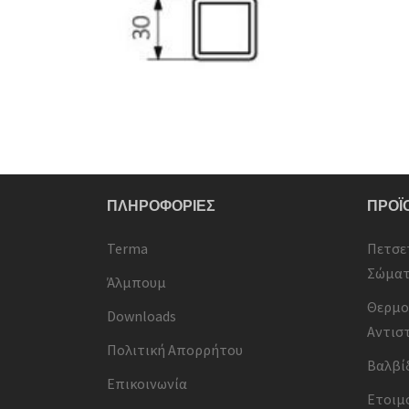
ΠΛΗΡΟΦΟΡΙΕΣ
ΠΡΟΪ
Terma
Πετσε
Σώμα
Άλμπουμ
Θερμο
Downloads
Αντισ
Πολιτική Απορρήτου
Βαλβί
Επικοινωνία
Ετοιμ