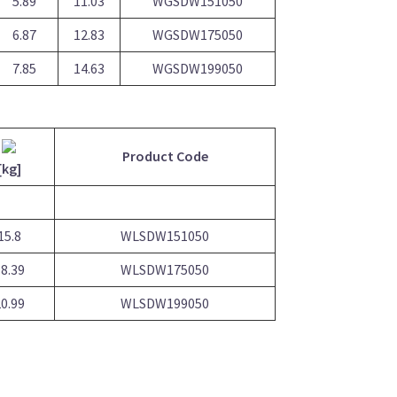
5.89
11.03
WGSDW151050
6.87
12.83
WGSDW175050
7.85
14.63
WGSDW199050
Product Code
[kg]
15.8
WLSDW151050
8.39
WLSDW175050
0.99
WLSDW199050