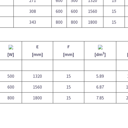
271
600
500
1320
15
308
600
600
1560
15
343
800
800
1800
15
E
F
3
[W]
[mm]
[mm]
[dm
]
500
1320
15
5.89
600
1560
15
6.87
1
800
1800
15
7.85
2