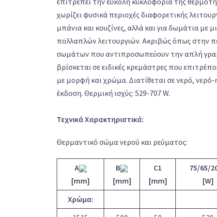
επιτρέπει την εύκολη κυκλοφορία της θερμότη
χωρίζει φυσικά περιοχές διαφορετικής λειτουργ
μπάνια και κουζίνες, αλλά και για δωμάτια με μ
πολλαπλών λειτουργιών. Ακριβώς όπως στην 
σωμάτων που αντιπροσωπεύουν την απλή γραμ
βρίσκεται σε ειδικές κρεμάστρες που επιτρέπ
με μορφή και χρώμα. Διατίθεται σε νερό, νερό-
έκδοση. Θερμική ισχύς: 529-707 W.
Τεχνικά Χαρακτηριστικά:
Θερμαντικό σώμα νερού και ρεύματος:
A
B
C1
75/65/2
[mm]
[mm]
[mm]
[W]
Χρώμα: