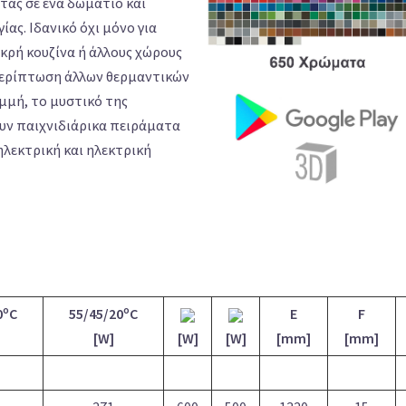
τας σε ένα δωμάτιο και
ίας. Ιδανικό όχι μόνο για
ικρή κουζίνα ή άλλους χώρους
περίπτωση άλλων θερμαντικών
μή, το μυστικό της
ουν παιχνιδιάρικα πειράματα
ηλεκτρική και ηλεκτρική
o
o
0
C
55/45/20
C
E
F
[W]
[W]
[W]
[mm]
[mm]