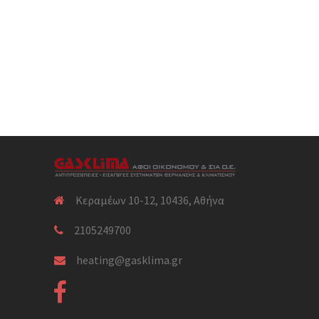
Κεραμέων 10-12, 10436, Αθήνα
2105249700
heating@gasklima.gr
tagram
Facebook