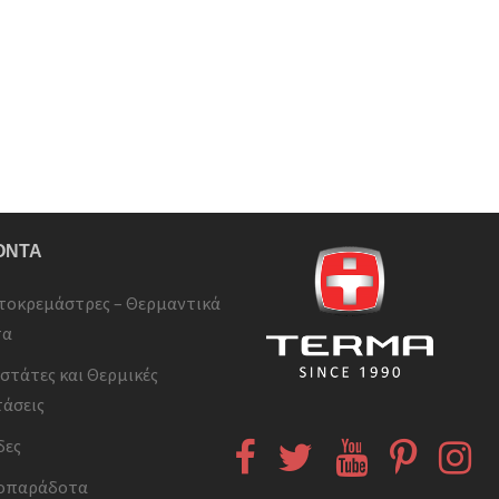
ΟΝΤΑ
τοκρεμάστρες – Θερμαντικά
τα
στάτες και Θερμικές
τάσεις
δες
Facebook
Twitter
YouTube
Pinterest
Ins
οπαράδοτα